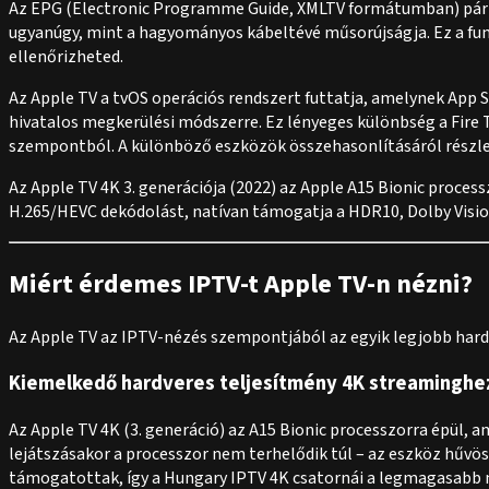
Az EPG (Electronic Programme Guide, XMLTV formátumban) párh
ugyanúgy, mint a hagyományos kábeltévé műsorújságja. Ez a fun
ellenőrizheted.
Az Apple TV a tvOS operációs rendszert futtatja, amelynek App S
hivatalos megkerülési módszerre. Ez lényeges különbség a Fire 
szempontból. A különböző eszközök összehasonlításáról részl
Az Apple TV 4K 3. generációja (2022) az Apple A15 Bionic proces
H.265/HEVC dekódolást, natívan támogatja a HDR10, Dolby Vision
Miért érdemes IPTV-t Apple TV-n nézni?
Az Apple TV az IPTV-nézés szempontjából az egyik legjobb har
Kiemelkedő hardveres teljesítmény 4K streaminghe
Az Apple TV 4K (3. generáció) az A15 Bionic processzorra épül,
lejátszásakor a processzor nem terhelődik túl – az eszköz hűvö
támogatottak, így a Hungary IPTV 4K csatornái a legmagasabb