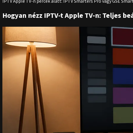
IPTV Apple TV-n percek alatt: IPTV Smarters Pro vagy GSE Smar
Hogyan nézz IPTV-t Apple TV-n: Teljes be