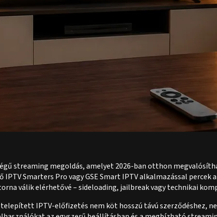
égű streaming megoldás, amelyet 2026-ban otthon megvalósíthats
tő IPTV Smarters Pro vagy GSE Smart IPTV alkalmazással percek al
torna válik elérhetővé – sideloading, jailbreak vagy technikai ko
 telepített IPTV-előfizetés nem köt hosszú távú szerződéshez, ne
felhasználókat az egyszerű beállításban és a megbízható stream