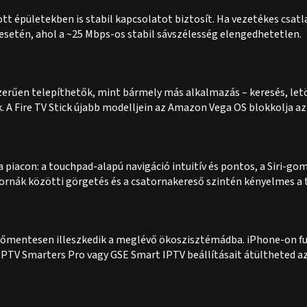
ott épületekben is stabil kapcsolatot biztosít. Ha vezetékes csa
esetén, ahol a ~25 Mbps-os stabil sávszélesség elengedhetetlen.
rűen telepíthetők, mint bármely más alkalmazás – keresés, letöl
A Fire TV Stick újabb modelljein az Amazon Vega OS blokkolja az 
a piacon: a touchpad-alapú navigáció intuitív és pontos, a Siri-g
rnák közötti görgetés és a csatornakereső szintén kényelmes a 
kenőmentesen illeszkedik a meglévő ökoszisztémádba. iPhone-on 
IPTV Smarters Pro vagy GSE Smart IPTV beállításait átültheted az 