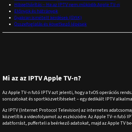
Hibaelhárítás – Ha az IPTV nem működik Apple TV-n
Előnyök és hátrányok
Gyakran ismételt kérdések (GYIK)
Összefoglalás és következő lépések
Mi az az IPTV Apple TV-n?
Az Apple TV-n futó IPTV azt jelenti, hogy a tvOS operációs rend
sorozatokat és sportközvetítéseket – egy dedikált IPTV alkal
Az IPTV (Internet Protocol Television) az internetes adatcso
közvetítik a videofolyamot az eszközödre. Az Apple TV-n futó I
adatforrást, pufferteli a beérkező adatokat, majd az Apple TV 