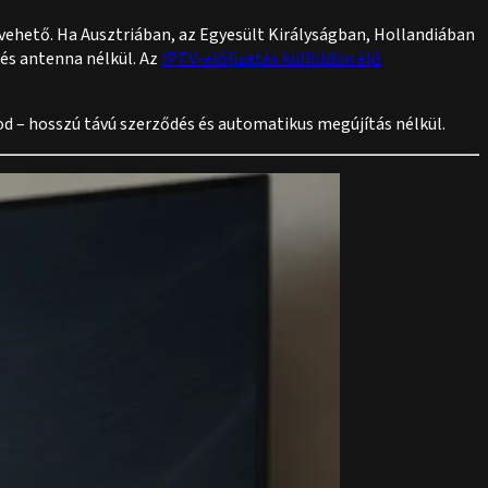
 vehető. Ha Ausztriában, az Egyesült Királyságban, Hollandiában
és antenna nélkül. Az
IPTV-előfizetés külföldön élő
d – hosszú távú szerződés és automatikus megújítás nélkül.