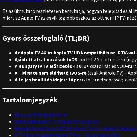
Ez az útmutató részletesen bemutatja, hogyan telepítsd és állít
miért az Apple TV az egyik legjobb eszköz az otthoni IPTV-néz
Gyors összefoglaló (TL;DR)
Az Apple TV 4K és Apple TV HD kompatibilis az IPTV-vel
Ajánlott alkalmazások tvOS-re:
IPTV Smarters Pro (ingy
A Hungary IPTV előfizetés
48 000+ csatornát és VOD-tart
A TiviMate nem elérhető tvOS-re
(csak Android TV) – App
A teljes beállítás ideje: ~10 perc.
Internetsebesség-ajánlá
Tartalomjegyzék
Mi az az IPTV Apple TV-n?
Miért érdemes IPTV-t Apple TV-n nézni?
Hogyan telepítsd az IPTV-t Apple TV-re – lépésről lépésre
IPTV alkalmazások Apple TV-re – Összehasonlítás