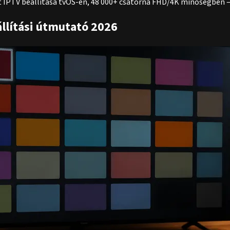
t IPTV beállítása tvOS-en, 48 000+ csatorna FHD/4K minőségben –
állítási útmutató 2026