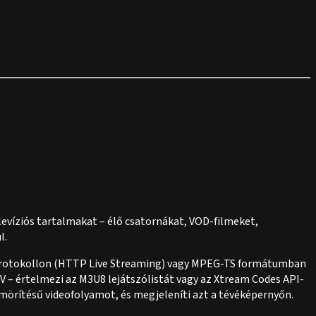
elevíziós tartalmakat – élő csatornákat, VOD-filmeket,
l.
S-protokollon (HTTP Live Streaming) vagy MPEG-TS formátumban
V – értelmezi az M3U8 lejátszólistát vagy az Xtream Codes API-
ömörítésű videofolyamot, és megjeleníti azt a tévéképernyőn.