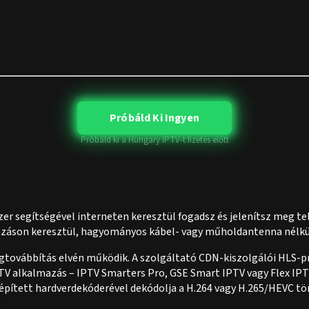
Próbáld Ki Ingyen
Próbáld ki a Hungary IPTV-t fizetés előtt
szer segítségével interneten keresztül fogadsz és jelenítsz meg t
mazáson keresztül, hagyományos kábel- vagy műholdantenna nélkü
magtovábbítás elvén működik. A szolgáltató CDN-kiszolgálói HL
PTV alkalmazás – IPTV Smarters Pro, GSE Smart IPTV vagy Flex IPT
beépített hardverdekóderével dekódolja a H.264 vagy H.265/HEVC t