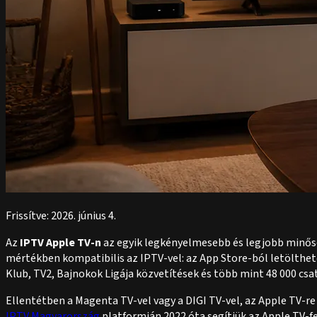
Frissítve: 2026. június 4.
Az
IPTV Apple TV-n
az egyik legkényelmesebb és legjobb minős
mértékben kompatibilis az IPTV-vel: az App Store-ból letölthe
Klub, TV2, Bajnokok Ligája közvetítések és több mint 48 000 csa
Ellentétben a Magenta TV-vel vagy a DIGI TV-vel, az Apple TV-re
IPTV Magyarország
platformján 2022 óta segítjük az Apple TV-