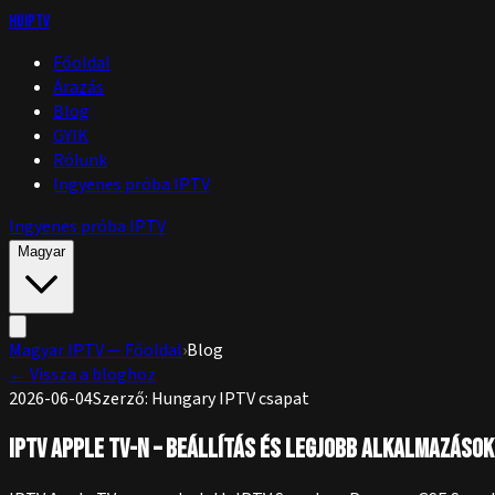
huIPTV
Főoldal
Árazás
Blog
GYIK
Rólunk
Ingyenes próba IPTV
Ingyenes próba IPTV
Magyar
Magyar IPTV — Főoldal
›
Blog
←
Vissza a bloghoz
2026-06-04
Szerző
:
Hungary IPTV csapat
IPTV Apple TV-n – Beállítás és legjobb alkalmazások