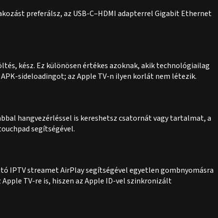
tlakozást preferálsz, az USB-C–HDMI adapterrel Gigabit Ethernet
tés, kész. Ez különösen értékes azoknak, akik technológiailag
APK-sideloadingot; az Apple TV-n ilyen korlát nem létezik.
ombbal hangvezérléssel is kereshetsz csatornát vagy tartalmat, a
touchpad segítségével.
futó IPTV streamet AirPlay segítségével egyetlen gombnyomásra
Apple TV-re is, hiszen az Apple ID-vel szinkronizált