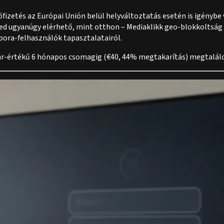
őfizetés az Európai Unión belül helyváltoztatás esetén is igénybe
ed ugyanúgy elérhető, mint otthon – Mediaklikk geo-blokkoltság 
pora-felhasználók tapasztalatairól.
 ár-értékű 6 hónapos csomagig (€40, 44% megtakarítás) megtalálo