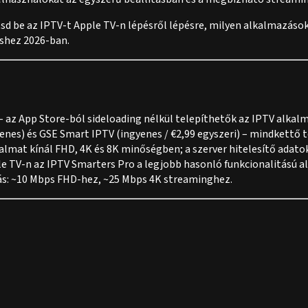
sd be az IPTV-t Apple TV-n lépésről lépésre, milyen alkalmazások
éshez 2026-ban.
– az App Store-ból sideloading nélkül telepíthetők az IPTV alkal
enes) és GSE Smart IPTV (ingyenes / €2,99 egyszeri) – mindkettő 
almat kínál FHD, 4K és 8K minőségben; a szerver hitelesítő ada
le TV-n az IPTV Smarters Pro a legjobb hasonló funkcionalitású al
s: ~10 Mbps FHD-hez, ~25 Mbps 4K streaminghez.