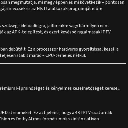
ntosan megmutatja, mi megy éppen és mi következik – pontosan
ája meccsek és az NB I találkozók programját előre
s szükség sideloadingra, jailbreakre vagy bármilyen nem
ják az APK-telepítést, és ezért kevésbé rugalmasak IPTV
ban debütált. Ez a processzor hardveres gyorsítással kezeli a
eljesen stabil marad – CPU-terhelés nélkül.
 prémium képminőséget és kényelmes kezelhetőséget keresel.
 UHD streameket. Ez azt jelenti, hogy a 4K IPTV-csatornák
y Vision és Dolby Atmos formátumok szintén natívan