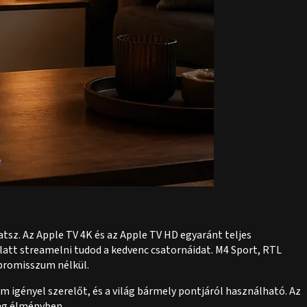
z. Az Apple TV 4K és az Apple TV HD egyaránt teljes
att streamelni tudod a kedvenc csatornáidat. M4 Sport, RTL
mpromisszum nélkül.
m igényel szerelőt, és a világ bármely pontjáról használható. Az
ing élményben.