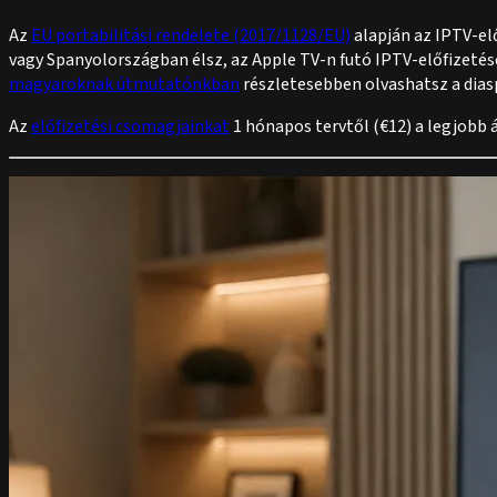
Az
EU portabilitási rendelete (2017/1128/EU)
alapján az IPTV-el
vagy Spanyolországban élsz, az Apple TV-n futó IPTV-előfizetés
magyaroknak útmutatónkban
részletesebben olvashatsz a dias
Az
előfizetési csomagjainkat
1 hónapos tervtől (€12) a legjobb