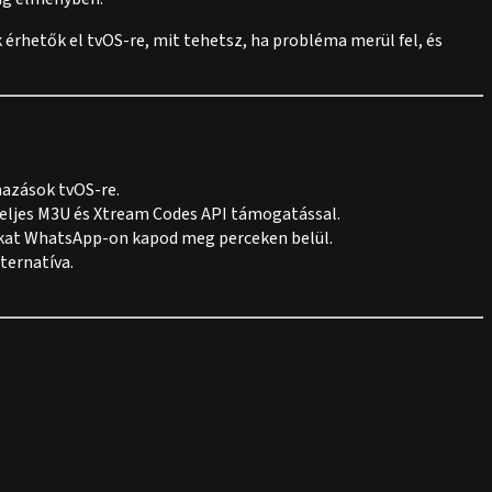
 érhetők el tvOS-re, mit tehetsz, ha probléma merül fel, és
mazások tvOS-re.
teljes M3U és Xtream Codes API támogatással.
tokat WhatsApp-on kapod meg perceken belül.
ternatíva.