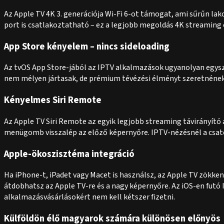
Az Apple TV 4K 3. generációja Wi-Fi 6-ot támogat, ami sűrűn lak
port is csatlakoztatható – ez a legjobb megoldás 4K streaming 
App Store kényelem – nincs sideloading
Az tvOS App Store-jából az IPTV alkalmazások ugyanolyan egysze
nem mélyen jártasak, de prémium tévézési élményt szeretnének. 
Kényelmes Siri Remote
Az Apple TV Siri Remote az egyik legjobb streaming távirányító 
menügomb visszalép az előző képernyőre. IPTV-nézésnél a csato
Apple-ökoszisztéma integráció
Ha iPhone-t, iPadet vagy Macet is használsz, az Apple TV zök
átdobhatsz az Apple TV-re és a nagy képernyőre. Az iOS-en futó 
alkalmazásvásárlásokért nem kell kétszer fizetni.
Külföldön élő magyarok számára különösen előnyös