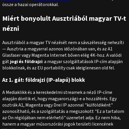
össze a hazai operátorokkal.
Miért bonyolult Ausztriából magyar TV-t
nézni
Ausztriából a magyar TV nézését nem a sávszélesség nehezíti
— Ausztria a magyarral azonos időzónában van, és az A1
Glasfaser vagy Magenta Internet bőven elég 4K-hoz. A valódi
gát
jogi és földrajzi
: a magyar szolgáltatások IP-cím alapján
blokkolnak, és az EU portability csak ideiglenesen old fel.
Az 1. gát: földrajzi (IP-alapú) blokk
A Mediaklikk és a kereskedelmi streamek a néző IP-címe
alapján döntik el, hogy magyarországi-e a hozzáférés. Egy
osztrák A1, Magenta vagy Drei IP azonnal "külföldiként"
azonosítható, és a szolgáltatás a megszokott "Ez a tartalom
az Ön régiójában nem elérhető" üzenetet adja. Ez nem hiba,
hanem a magyar műsorszórási jogok területi licencének