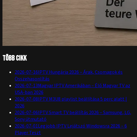
Több cikk
2026-07-16
IPTV Hungária 2026 – Árak, Csomagok és
Összehasonlítás
2026-07-13
Magyar IPTV Amerikában – Élő Magyar TV az
USA-ban 2026
2026-07-08
IPTV M3U8 playlist beállítása 5 perc alatt |
2026
2026-07-06
IPTV Smart TV beállítás 2026 – Samsung, LG,
Sony útmutató
2026-07-01
Legjobb IPTV Lejátszó Windowsra 2026 – 6
Player Teszt