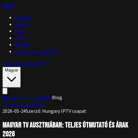
huIPTV
Főoldal
Árazás
Blog
GYIK
Rólunk
Ingyenes próba IPTV
Ingyenes próba IPTV
Magyar
Magyar IPTV — Főoldal
›
Blog
←
Vissza a bloghoz
2026-05-24
Szerző
:
Hungary IPTV csapat
Magyar TV Ausztriában: Teljes Útmutató és Árak
2026