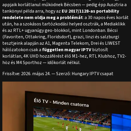
appjaik korlátlanul működnek Bécsben — pedig épp Ausztria a
tankönyvi példa arra, hogy az
EU 2017/1128-as portability
rendelete nem oldja meg a problémát
: a 30 napos éves korlát
után, ha a szokásos tartózkodási helyed osztrák, a Mediaklikk
és az RTL+ ugyanúgy geo-blokkol, mint Londonban. Bécsi
(Favoriten, Ottakring, Floridsdorf), grazi, linzi és salzburgi
tesztjeink alapján az A1, Magenta Telekom, Drei és LIWEST
hálózatokon csak a
független magyar IPTV
biztosít
korlátlan, 4K UHD hozzáférést élő M1-hez, RTL Klubhoz, TV2-
höz és M4 Sporthoz — időkorlát nélkül.
Frissítve: 2026. május 24. — Szerző: Hungary IPTV csapat