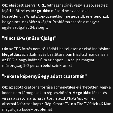
Ok:
elgépelt szerver URL, felhasználónév vagy jelszó, esetleg
lejárt előfizetés.
Megoldás:
másold be az adatokat
közvetlenül a WhatsApp-üzenetből (ne gépeld), és ellenőrizd,
hogy nincs-e szóköz a végén. Probléma esetén a magyar
ügyfélszolgálat 24/7 segít.
"Nincs EPG (műsorújság)"
Ok:
az EPG forrás nem töltődött be teljesen az első indításkor.
Megoldás:
az alkalmazás beállításaiban frissítsd manuálisan
az EPG-t, vagy indítsd újra az appot — a teljes magyar
műsorújság 1–2 percen belül szinkronizál.
"Fekete képernyő egy adott csatornán"
Ok:
az adott csatorna forrása átmenetileg elérhetetlen, vagy a
kodek nem támogatott a régi eszközön.
Megoldás:
lépj ki és
vissza a csatornára; ha tartós, jelezd WhatsApp-on, és
alternatív forrást kapsz. Régi Smart TV-n a Fire TV Stick 4K Max
megoldja a kodek-problémát.