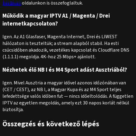
kérdések
oldalunkon is összefoglaltuk.
Működik a magyar IPTV A1 / Magenta / Drei
internetkapcsolaton?
Igen. Az A1 Glasfaser, Magenta Internet, Drei és LIWEST
hálózaton is teszteltük; a stream alapból stabil. Ha esti
csúcsidőben akadozik, vezetékes kapcsolat és Cloudflare DNS
(1.1.1.1) megoldja. 4K-hoz 25 Mbps+ ajánlott.
Nézhetek élő NB I és M4 Sport adást Ausztriából?
Igen. Mivel Ausztria a magyar idővel azonos időzónában van
(CET / CEST), az NB I, a Magyar Kupa és az M4 Sport teljes
lefedettsége valós időben fut — nincs időeltolódás. A független
IPTV az egyetlen megoldás, amely ezt 30 napos korlát nélkül
biztosítja.
Összegzés és következő lépés