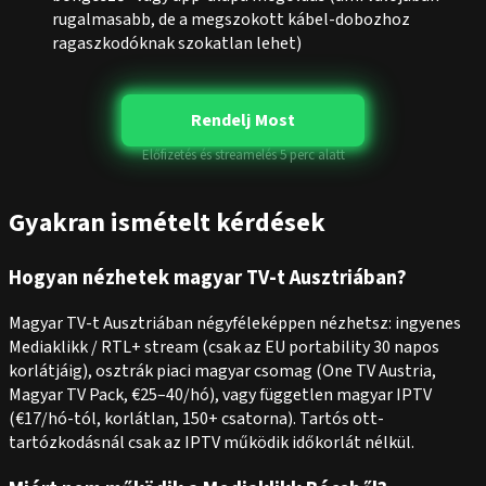
rugalmasabb, de a megszokott kábel-dobozhoz
ragaszkodóknak szokatlan lehet)
Rendelj Most
Előfizetés és streamelés 5 perc alatt
Gyakran ismételt kérdések
Hogyan nézhetek magyar TV-t Ausztriában?
Magyar TV-t Ausztriában négyféleképpen nézhetsz: ingyenes
Mediaklikk / RTL+ stream (csak az EU portability 30 napos
korlátjáig), osztrák piaci magyar csomag (One TV Austria,
Magyar TV Pack, €25–40/hó), vagy független magyar IPTV
(€17/hó-tól, korlátlan, 150+ csatorna). Tartós ott-
tartózkodásnál csak az IPTV működik időkorlát nélkül.