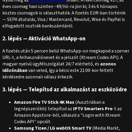
Nyisd meg az
árak és csomagok
oldalt. A havi csomag €17, az
éves csomag havi szinten ~€9/hó-ra jön ki; 3 és 6 hónapos
köztes csomagok is választhatók. A fizetés EUR-ban történik
— SEPA átutalás, Visa / Mastercard, Revolut, Wise és PayPal is
elfogadott osztrák bankszámláról.
2. lépés — Aktiváció WhatsApp-on
A fizetés után 5 percen belül WhatsApp-on megkapod a szerver
URL-t, a felhasználónevet és a jelszót (Xtream Codes API). A
magyar nyelvű ügyfélszolgálat 24/7 elérhető, és
azonos
időzónában
van veled, így a bécsi este 21:00-kor feltett
kérdésedre azonnali válasz érkezik.
3. lépés — Telepítsd az alkalmazást az eszközödre
Amazon Fire TV Stick 4K Max
(Ausztriában a
legnépszerűbb): telepítsd az
IPTV Smarters Pro
-t az
Amazon Appstore-ból, válaszd a "Login with Xtream
Codes API" opciót.
Samsung Tizen / LG webOS Smart TV
(Media Markt,