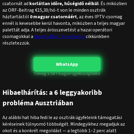
csatornát ad
korlátlan időre, hűségidő nélkül
. És miközben
az ORF-Beitrag €15,30/hó-t von le minden osztrák
háztartástól
0 magyar csatornáért
, az éves IPTV-csomag
ennél is kevesebbe kerül havonta, miközben a teljes magyar
palettát adja. A teljes árösszevetést a hazai operátori
csomagokkal a
legolcsóbb TV előfizetés
cikkünkben
részletezzük.
WhatsApp
Csevegj a 24/7 magyar ügyfélszolgálattal
Hibaelhárítás: a 6 leggyakoribb
probléma Ausztriában
Az alábbi hat hiba fedi le az osztrák ügyfeleink támogatási
kéréseinek túlnyomó többségét. Mindegyikhez megadjuk az
okot és a konkrét megoldást — a legtöbb 1–2 perc alatt