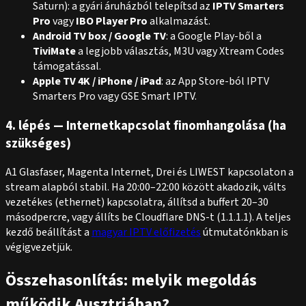
Saturn): a gyári áruházból telepítsd az
IPTV Smarters
Pro
vagy
IBO Player Pro
alkalmazást.
Android TV box / Google TV
: a Google Play-ből a
TiviMate
a legjobb választás, M3U vagy Xtream Codes
támogatással.
Apple TV 4K / iPhone / iPad
: az App Store-ból IPTV
Smarters Pro vagy GSE Smart IPTV.
4. lépés — Internetkapcsolat finomhangolása (ha
szükséges)
A1 Glasfaser, Magenta Internet, Drei és LIWEST kapcsolaton a
stream alapból stabil. Ha 20:00–22:00 között akadozik, válts
vezetékes (ethernet) kapcsolatra, állítsd a buffert 20–30
másodpercre, vagy állíts be Cloudflare DNS-t (1.1.1.1). A teljes
kezdő beállítást a
magyar IPTV előfizetés
útmutatónkban is
végigvezetjük.
Összehasonlítás: melyik megoldás
működik Ausztriában?