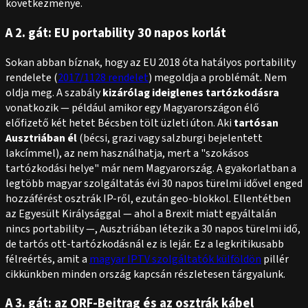
következménye.
A 2. gát: EU portability 30 napos korlát
Sokan abban bíznak, hogy az EU 2018 óta hatályos portability
rendelete (
2017/1128 rendelet
) megoldja a problémát. Nem
oldja meg. A szabály
kizárólag ideiglenes tartózkodásra
vonatkozik — például amikor egy Magyarországon élő
előfizető két hetet Bécsben tölt üzleti úton. Aki
tartósan
Ausztriában él
(bécsi, grazi vagy salzburgi bejelentett
lakcímmel), az nem használhatja, mert a "szokásos
tartózkodási helye" már nem Magyarország. A gyakorlatban a
legtöbb magyar szolgáltatás évi 30 napos türelmi idővel enged
hozzáférést osztrák IP-ről, ezután geo-blokkol. Ellentétben
az Egyesült Királysággal — ahol a Brexit miatt egyáltalán
nincs portability —, Ausztriában
létezik
a 30 napos türelmi idő,
de tartós ott-tartózkodásnál ez is lejár. Ez a legkritikusabb
félreértés, amit a
magyar IPTV szolgáltatók külföldön
pillér
cikkünkben minden ország kapcsán részletesen tárgyalunk.
A 3. gát: az ORF-Beitrag és az osztrák kábel