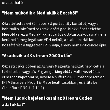
orvosolható.
"Nem működik a Mediaklikk Bécsből"
Ok:
elérted az évi 30 napos EU portability korlátot, vagy a
habituális lakcímed osztrák, ezért geo-blokk lépett életbe.
Megoldás:
ez a Mediaklikknél tartós ott-tartózkodásnál nem
kerülhető meg legálisan VPN nélkül; a stabil, korlátlan
hozzáférést a független IPTV adja, amely nem IP-licencre épül.
"Akadozik a 4K stream 20:00 után"
Ok:
esti csúcsidőben az A1 vagy Magenta hálózat helyi cellája
terheltebb, vagy a WiFi gyenge.
Megoldás:
válts vezetékes
ethernet kapcsolatra, növeld a buffert 20–30 másodpercre az
IPTV Smarters Pro / TiviMate beállításokban, és állíts be
Cloudflare DNS-t (1.1.1.1).
"Nem tudok bejelentkezni az Xtream Codes
adatokkal"