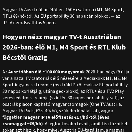
Magyar TV Ausztriában élőben: 150+ csatorna (M1, M4 Sport,
RTL) €9/hó-tól. Az EU portability 30 nap után blokkol — az
IPTV nem. Beállítás 5 perc.
Hogyan nézz magyar TV-t Ausztriában
2026-ban: élő M1, M4 Sport és RTL Klub
Bécstől Grazig
Az
Ausztriában élő ~100 000 magyarnak
2026-ban négy fő útja
van a hazai TV csatornák élő nézésére: a Mediaklikk M1, M2, M4
Sport ingyenes streamje (osztrák IP-ről csak az EU portability
30 napos korlátjáig, utána geo-blokk), az RTL+ és a TV2 Play
kereskedelmi streamje (szintén 30 napos portability-vel), az
osztrák piacon kapható magyar csomagok (One TV Austria,
Magyar TV Pack, €25–40/hó, szűkebb kínálattal), vagy a
független
magyar IPTV előfizetés €17/hó-tól (éves
csomaggal ~€9/hó)
. A legfontosabb tévhit, amit tisztázni kell:
sokan azt hiszik, hogy mivel Ausztria EU-tagállam, a magyar