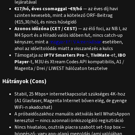
lejáratával
€17/hó, éves csomaggal ~€9/hó
— az éves díj havi
szinten kevesebb, mint a kötelező ORF-Beitrag
(€15,30/hó), és nincs hűségidő
Azonos időzóna (CET / CEST)
— az élő foci, az NB I, az
M4 Sport és a Híradó valós időben fut, nincs catch-up
kényszer, mint a
magyar IPTV Amerikában
esetében,
ahol az időeltolódás miatt a visszanézés a kulcs
Támogatja az
IPTV Smarters Pro
-t,
TiviMate
-et,
IBO
Player
-t, M3U és Xtream Codes API kompatibilis, A1 /
Magenta / Drei / LIWEST hálózaton tesztelve
Hátrányok (Cons)
Stabil, 25 Mbps+ internetkapcsolat szükséges 4K-hoz
(A1 Glasfaser, Magenta Internet bőven elég, de gyenge
WiFi-n akadozhat)
A próbaidőszakhoz manuális aktiválás kell WhatsAppon
keresztül — nincs azonnali önkiszolgáló regisztráció
Nincs hivatalos, osztrák piacra szabott set-top box —
böngésző- vagy app-alapú megoldás (ami valójában