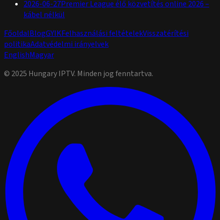
2026-06-27
Premier League élő közvetítés online 2026 –
kábel nélkül
Főoldal
Blog
GYIK
Felhasználási feltételek
Visszatérítési
politika
Adatvédelmi irányelvek
English
Magyar
© 2025 Hungary IPTV. Minden jog fenntartva.