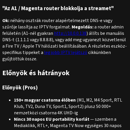
"Az A1 / Magenta router blokkolja a streamet"
Ok:
néhány osztrák router alapértelmezett DNS-e vagy
szűrője lassítja az IPTV forgalmat.
Megoldás:
a router admin
felületén (A1-nél gyakran
http://10.0.0.138
) állíts be manuális
DNS-t (1.1.1.1 vagy 8.8.8.8), vagy add meg ugyanezt közvetlenül
a Fire TV / Apple TV hálózati beállításában. A részletes eszköz-
specifikus tippeket a
legjobb IPTV lejátszó
cikkünkben
gyűjtöttük össze.
Előnyök és hátrányok
Előnyök (Pros)
150+ magyar csatorna élőben
(M1, M2, M4 Sport, RTL
Klub, TV2, Duna TV, Sport1, Sport2) plusz 50 000+
nemzetközi csatorna 4K UHD-ig
Nincs 30 napos EU portability korlát
— szemben a
Mediaklikk, RTL+, Magenta TV Now egységes 30 napos