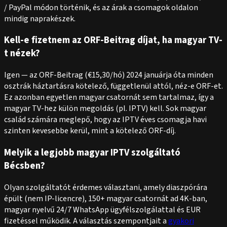
/ PayPal módon történik, és az árak a csomagok oldalon
mindig naprakészek.
Kell-e fizetnem az ORF-Beitrag díjat, ha magyar TV-
t nézek?
Igen — az ORF-Beitrag (€15,30/hó) 2024 januárja óta minden
osztrák háztartásra kötelező, függetlenül attól, néz-e ORF-et.
Ez azonban egyetlen magyar csatornát sem tartalmaz, így a
magyar TV-hez külön megoldás (pl. IPTV) kell. Sok magyar
család számára meglepő, hogy az IPTV éves csomagja havi
szinten kevesebbe kerül, mint a kötelező ORF-díj.
Melyik a legjobb magyar IPTV szolgáltató
Bécsben?
Olyan szolgáltatót érdemes választani, amely diaszpórára
épült (nem IP-licencre), 150+ magyar csatornát ad 4K-ban,
magyar nyelvű 24/7 WhatsApp ügyfélszolgálattal és EUR
fizetéssel működik. A választás szempontjait a
gyakori