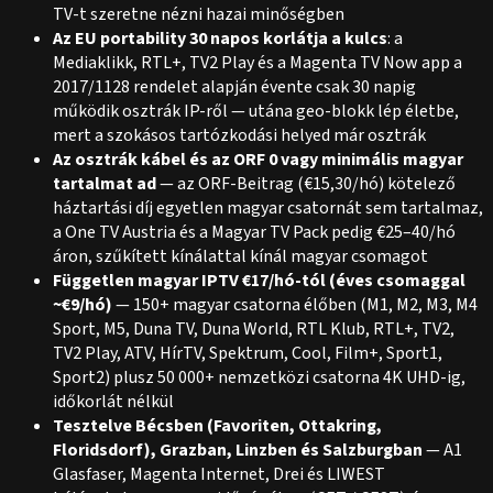
TV-t szeretne nézni hazai minőségben
Az EU portability 30 napos korlátja a kulcs
: a
Mediaklikk, RTL+, TV2 Play és a Magenta TV Now app a
2017/1128 rendelet alapján évente csak 30 napig
működik osztrák IP-ről — utána geo-blokk lép életbe,
mert a szokásos tartózkodási helyed már osztrák
Az osztrák kábel és az ORF 0 vagy minimális magyar
tartalmat ad
— az ORF-Beitrag (€15,30/hó) kötelező
háztartási díj egyetlen magyar csatornát sem tartalmaz,
a One TV Austria és a Magyar TV Pack pedig €25–40/hó
áron, szűkített kínálattal kínál magyar csomagot
Független magyar IPTV €17/hó-tól (éves csomaggal
~€9/hó)
— 150+ magyar csatorna élőben (M1, M2, M3, M4
Sport, M5, Duna TV, Duna World, RTL Klub, RTL+, TV2,
TV2 Play, ATV, HírTV, Spektrum, Cool, Film+, Sport1,
Sport2) plusz 50 000+ nemzetközi csatorna 4K UHD-ig,
időkorlát nélkül
Tesztelve Bécsben (Favoriten, Ottakring,
Floridsdorf), Grazban, Linzben és Salzburgban
— A1
Glasfaser, Magenta Internet, Drei és LIWEST