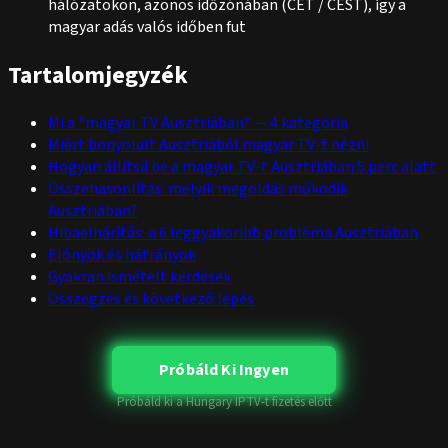
hálózatokon, azonos időzónában (CET / CEST), így a
magyar adás valós időben fut
Tartalomjegyzék
Mi a "magyar TV Ausztriában" — 4 kategória
Miért bonyolult Ausztriából magyar TV-t nézni
Hogyan állítsd be a magyar TV-t Ausztriában 5 perc alatt
Összehasonlítás: melyik megoldás működik
Ausztriában?
Hibaelhárítás: a 6 leggyakoribb probléma Ausztriában
Előnyök és hátrányok
Gyakran ismételt kérdések
Összegzés és következő lépés
Próbáld Ki Ingyen
Próbáld ki a Hungary IPTV-t fizetés előtt