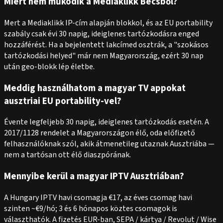
Miért nem működik a Mediaklikk Bécsből?
Mert a Mediaklikk IP-cím alapján blokkol, és az EU portability
szabály csak évi 30 napig, ideiglenes tartózkodásra enged
hozzáférést. Ha a bejelentett lakcímed osztrák, a "szokásos
tartózkodási helyed" már nem Magyarország, ezért 30 nap
után geo-blokk lép életbe.
Meddig használhatom a magyar TV appokat
ausztriai EU portability-vel?
Évente legfeljebb 30 napig, ideiglenes tartózkodás esetén. A
2017/1128 rendelet a Magyarországon élő, oda előfizető
felhasználóknak szól, akik átmenetileg utaznak Ausztriába —
nem a tartósan ott élő diaszpórának.
Mennyibe kerül a magyar IPTV Ausztriában?
A Hungary IPTV havi csomagja €17, az éves csomag havi
szinten ~€9/hó; 3 és 6 hónapos köztes csomagok is
választhatók. A fizetés EUR-ban, SEPA / kártya / Revolut / Wise