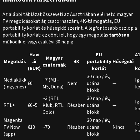
Az alábbi táblázat összeveti az Ausztriában elérhető magyar
TV megoldásokat ár, csatornaszám, 4K-támogatás, EU
portability korlát és hűségidő szerint. A legfontosabb oszlop a
portability korlát: ez dönti el, hogy egy megoldás
tartósan
működik-e, vagy csak évi 30 napig.
Havi
EU
A1
Magyar
Megoldás
ár
4K
portability
Hűségidő
csatornák
(EUR)
korlát
ko
30 nap / év,
Mediaklikk
~7 (M1–
Ig
€0
Nem
utána
—
(ingyenes)
M5, Duna)
ko
blokk
~3 (RTL
30 nap / év,
Ig
RTL+
€0–5
Klub, RTL
Részben
utána
—
ko
Gold)
blokk
Magenta
30 nap / év,
Ig
TV Now
€13
~70
Részben
utána
Nincs
ko
(app)
blokk