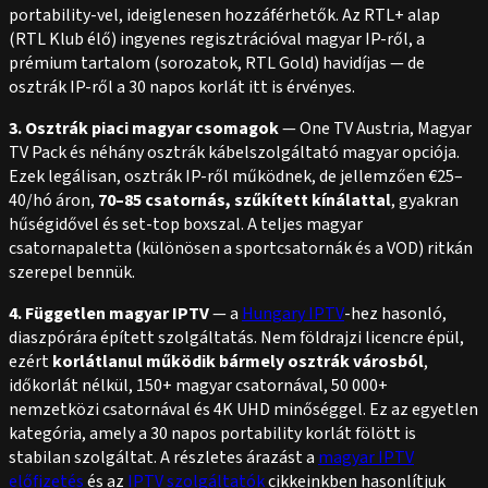
portability-vel, ideiglenesen hozzáférhetők. Az RTL+ alap
(RTL Klub élő) ingyenes regisztrációval magyar IP-ről, a
prémium tartalom (sorozatok, RTL Gold) havidíjas — de
osztrák IP-ről a 30 napos korlát itt is érvényes.
3. Osztrák piaci magyar csomagok
— One TV Austria, Magyar
TV Pack és néhány osztrák kábelszolgáltató magyar opciója.
Ezek legálisan, osztrák IP-ről működnek, de jellemzően €25–
40/hó áron,
70–85 csatornás, szűkített kínálattal
, gyakran
hűségidővel és set-top boxszal. A teljes magyar
csatornapaletta (különösen a sportcsatornák és a VOD) ritkán
szerepel bennük.
4. Független magyar IPTV
— a
Hungary IPTV
-hez hasonló,
diaszpórára épített szolgáltatás. Nem földrajzi licencre épül,
ezért
korlátlanul működik bármely osztrák városból
,
időkorlát nélkül, 150+ magyar csatornával, 50 000+
nemzetközi csatornával és 4K UHD minőséggel. Ez az egyetlen
kategória, amely a 30 napos portability korlát fölött is
stabilan szolgáltat. A részletes árazást a
magyar IPTV
előfizetés
és az
IPTV szolgáltatók
cikkeinkben hasonlítjuk