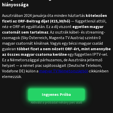
hiányossága
Ausztriában 2024 januárja óta minden háztartás
kötelezően
fizeti az ORF-Beitrag díjat (€15,30/hó)
— függetlenül attól,
néz-e ORF-et egyáltalán. Ez a díj viszont
egyetlen magyar
csatornát sem tartalmaz
. Az osztrák kábel- és streaming-
csomagok (Sky Österreich, Magenta TV Austria) szintén 0
magyar csatornát kínálnak. Vagyis egy bécsi magyar család
gyakran
többet fizet a nem nézett ORF-ért, mint amennyibe
az összes magyar csatorna kerülne
egy független IPTV-vel.
Ez a Németországgal párhuzamos, de Ausztriára jellemző
helyzet — a német piac sajátosságait (Deutsche Telekom,
Vodafone DE) külön a
magyar TV Németországból
cikkünkben
elemezzük.
Ingyenes Próba
Aktiváld a próbádat néhány perc alatt