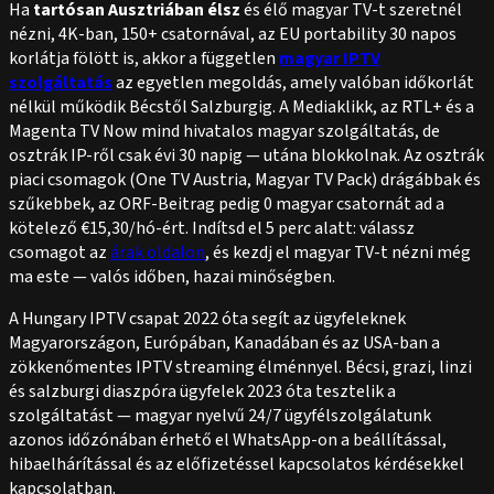
Ha
tartósan Ausztriában élsz
és élő magyar TV-t szeretnél
nézni, 4K-ban, 150+ csatornával, az EU portability 30 napos
korlátja fölött is, akkor a független
magyar IPTV
szolgáltatás
az egyetlen megoldás, amely valóban időkorlát
nélkül működik Bécstől Salzburgig. A Mediaklikk, az RTL+ és a
Magenta TV Now mind hivatalos magyar szolgáltatás, de
osztrák IP-ről csak évi 30 napig — utána blokkolnak. Az osztrák
piaci csomagok (One TV Austria, Magyar TV Pack) drágábbak és
szűkebbek, az ORF-Beitrag pedig 0 magyar csatornát ad a
kötelező €15,30/hó-ért. Indítsd el 5 perc alatt: válassz
csomagot az
árak oldalon
, és kezdj el magyar TV-t nézni még
ma este — valós időben, hazai minőségben.
A Hungary IPTV csapat 2022 óta segít az ügyfeleknek
Magyarországon, Európában, Kanadában és az USA-ban a
zökkenőmentes IPTV streaming élménnyel. Bécsi, grazi, linzi
és salzburgi diaszpóra ügyfelek 2023 óta tesztelik a
szolgáltatást — magyar nyelvű 24/7 ügyfélszolgálatunk
azonos időzónában érhető el WhatsApp-on a beállítással,
hibaelhárítással és az előfizetéssel kapcsolatos kérdésekkel
kapcsolatban.