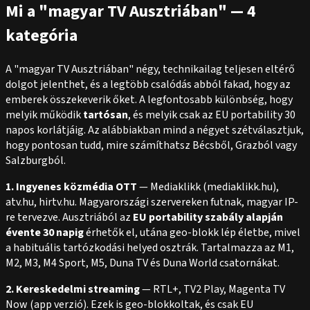
Mi a "magyar TV Ausztriában" — 4
kategória
A "magyar TV Ausztriában" négy, technikailag teljesen eltérő
dolgot jelenthet, és a legtöbb csalódás abból fakad, hogy az
emberek összekeverik őket. A legfontosabb különbség, hogy
melyik működik
tartósan
, és melyik csak az EU portability 30
napos korlátjáig. Az alábbiakban mind a négyet szétválasztjuk,
hogy pontosan tudd, mire számíthatsz Bécsből, Grazból vagy
Salzburgból.
1. Ingyenes közmédia OTT
— Mediaklikk (mediaklikk.hu),
atv.hu, hirtv.hu. Magyarországi szervereken futnak, magyar IP-
re tervezve. Ausztriából az
EU portability szabály alapján
évente 30 napig
érhetők el, utána geo-blokk lép életbe, mivel
a habituális tartózkodási helyed osztrák. Tartalmazza az M1,
M2, M3, M4 Sport, M5, Duna TV és Duna World csatornákat.
2. Kereskedelmi streaming
— RTL+, TV2 Play, Magenta TV
Now (app verzió). Ezek is geo-blokkoltak, és csak EU