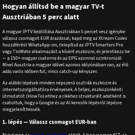
Hogyan állítsd be a magyar TV-t
Ausztriában 5 perc alatt
A magyar IPTV beállítása Ausztriában 5 percet vesz igénybe:
válassz csomagot EUR árazással, kapd meg az Xtream Codes
hozzáférést WhatsApp-on, telepítsd az IPTV Smarters Pro
vagy TiviMate alkalmazást a kívánt eszközre, és jelentkezz be
— a 150+ magyar csatorna és az EPG azonnal szinkronizál.
Mivel Ausztria a magyar idővel azonos időzónában van, az élő
adás valós időben fut, nincs catch-up kényszer.
Az alábbi lépések minden népszerű osztrák eszközre és
internetszolgáltatóra érvényesek. A teljes, eszközönkénti
útmutatót (HowTo) ehhez a cikkhez strukturált adatként is
csatoltuk, hogy a Google és az AI keresők lépésről lépésre
megjeleníthessék.
1. lépés — Válassz csomagot EUR-ban