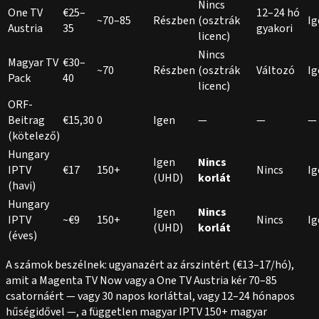
Nincs
One TV
€25–
12–24 hó
~70–85
Részben
(osztrák
Ig
Austria
35
gyakori
licenc)
Nincs
Magyar TV
€30–
~70
Részben
(osztrák
Változó
Ig
Pack
40
licenc)
ORF-
Beitrag
€15,30
0
Igen
—
—
—
(kötelező)
Hungary
Igen
Nincs
IPTV
€17
150+
Nincs
Ig
(UHD)
korlát
(havi)
Hungary
Igen
Nincs
IPTV
~€9
150+
Nincs
Ig
(UHD)
korlát
(éves)
A számok beszélnek: ugyanazért az árszintért (€13–17/hó),
amit a Magenta TV Now vagy a One TV Austria kér 70–85
csatornáért — vagy 30 napos korláttal, vagy 12–24 hónapos
hűségidővel —, a független magyar IPTV 150+ magyar